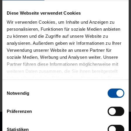
Lasertherapie von Netzhauterkrankungen
Diese Webseite verwendet Cookies
Optische Kohärenztomographie (OCT) der
Wir verwenden Cookies, um Inhalte und Anzeigen zu
Makula
personalisieren, Funktionen für soziale Medien anbieten
zu können und die Zugriffe auf unsere Website zu
analysieren. Außerdem geben wir Informationen zu Ihrer
Sehnervenvermessung mit Glaukomanalyse
Verwendung unserer Website an unsere Partner für
soziale Medien, Werbung und Analysen weiter. Unsere
Partner führen diese Informationen möglicherweise mit
Ultraschall
weiteren Daten zusammen, die Sie ihnen bereitgestellt
haben oder die sie im Rahmen Ihrer Nutzung der Dienste
gesammelt haben.
Einwilligungsauswahl
Notwendig
Präferenzen
Standorte
Statistiken