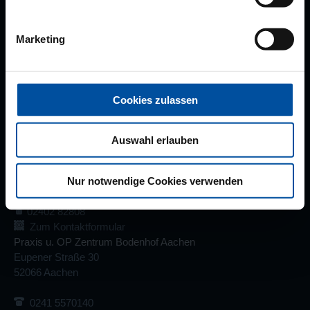
Praxis am Marienhospital Aachen
Marketing
Friedrich-Ebert-Allee 98
52066 Aachen
0241 603388
Cookies zulassen
0241 607317
Zum Kontaktformular
Auswahl erlauben
Praxis Stolberg
Steinfeldstraße 4
Nur notwendige Cookies verwenden
52222 Stolberg
02402 82808
Zum Kontaktformular
Praxis u. OP Zentrum Bodenhof Aachen
Eupener Straße 30
52066 Aachen
0241 5570140