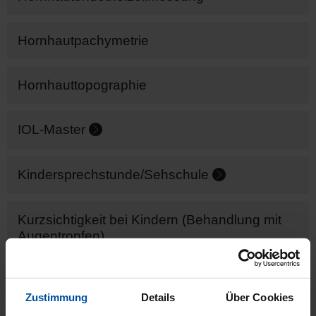
Hornhautpachymetrie
Hornhauttopographie
IOL-Master
Kindersprechstunde/Sehschule
Kurzsichtigkeit bei Kindern (Behandlung mit
Augentropfen)
Makulasprechstunde
Zustimmung
Details
Über Cookies