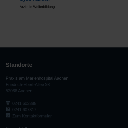
Ärztin in Weiterbildung
Standorte
Praxis am Marienhospital Aachen
Friedrich-Ebert-Allee 98
52066 Aachen
0241 603388
0241 607317
Zum Kontaktformular