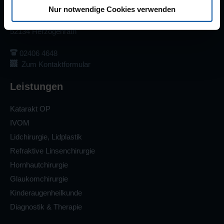
Nur notwendige Cookies verwenden
Praxis Herzogenrath
Albert-Steiner-Str. 8
52134 Herzogenrath
02406 4648
Zum Kontaktformular
Leistungen
Katarakt OP
IVOM
Lidchirurgie, Lidplastik
Refraktive Linsenchirurgie
Hornhautchirurgie
Glaukomchirurgie
Kinderaugenheilkunde
Diagnostik & Therapie