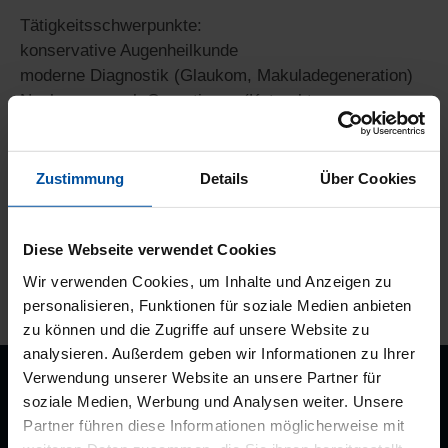
Tätigkeitsschwerpunkte:
konservative Augenheilkunde
moderne Diagnostik (Glaukom, Makuladegeneration)
Nachsorge nach Operationen (Katarakt,
Makuladegeneration, IVOM etc.)
Laserbehandlung (Netzhauterkrankungen, Nachstar)
Zustimmung
Details
Über Cookies
Diese Webseite verwendet Cookies
Wir verwenden Cookies, um Inhalte und Anzeigen zu
personalisieren, Funktionen für soziale Medien anbieten
zu können und die Zugriffe auf unsere Website zu
analysieren. Außerdem geben wir Informationen zu Ihrer
Verwendung unserer Website an unsere Partner für
soziale Medien, Werbung und Analysen weiter. Unsere
Standorte
Partner führen diese Informationen möglicherweise mit