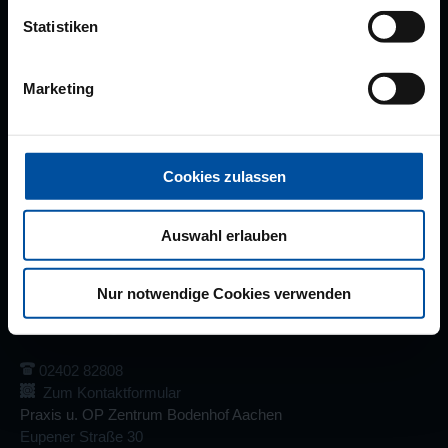
Statistiken
Standorte
Marketing
Praxis am Marienhospital Aachen
Friedrich-Ebert-Allee 98
52066 Aachen
Cookies zulassen
0241 603388
0241 607317
Auswahl erlauben
Zum Kontaktformular
Praxis Stolberg
Nur notwendige Cookies verwenden
Steinfeldstraße 4
52222 Stolberg
02402 82808
Zum Kontaktformular
Praxis u. OP Zentrum Bodenhof Aachen
Eupener Straße 30