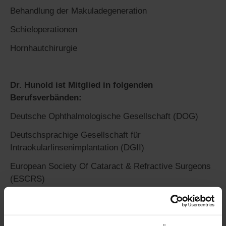
Behandlung der Makuladegeneration
Schieloperationen
Hornhautchirurgie
Dr. Hunold ist Mitglied in folgenden
Berufsverbänden:
Deutsche Ophthalmologische Gesellschaft (DOG)
Deutschsprachige Gesellschaft für
Intraokularlinsenimplantation (DGII)
European Society Of Cataract & Refractive Surgeons
(ESCRS)
Berufsverband der Augenärzte Deutschlands (BVA)
Berufsverband Deutscher Ophthalmochirurgen