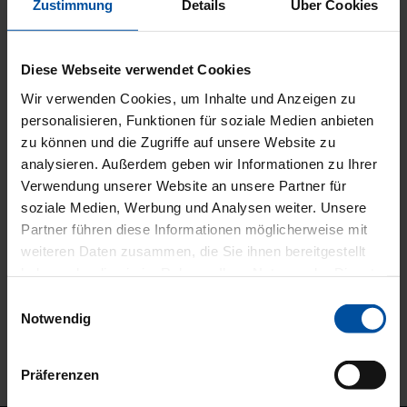
(BDOC)
Zustimmung
Details
Über Cookies
Vereinigung Operierender Augenärzte Nordrhein
(VOA-Nordrhein)
Diese Webseite verwendet Cookies
Wir verwenden Cookies, um Inhalte und Anzeigen zu
personalisieren, Funktionen für soziale Medien anbieten
Dr. Hunold wird geführt in der Anwenderliste der
zu können und die Zugriffe auf unsere Website zu
Kommission Refraktive Chirurgie (KRC)
des
analysieren. Außerdem geben wir Informationen zu Ihrer
Berufsverbandes der Augenärzte Deutschlands und
Verwendung unserer Website an unsere Partner für
der Deutschen Ophthalmologischen Gesellschaft
soziale Medien, Werbung und Analysen weiter. Unsere
Partner führen diese Informationen möglicherweise mit
weiteren Daten zusammen, die Sie ihnen bereitgestellt
haben oder die sie im Rahmen Ihrer Nutzung der Dienste
gesammelt haben.
Einwilligungsauswahl
Notwendig
Präferenzen