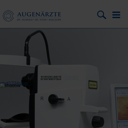
start
1
2
3
4
stop
Komm zu uns ins Team
Augenheilkunde!