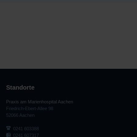
Um die Anfahrt zu unserer Praxis über Google Maps
anzuzeigen, müssen Sie die Cookie-Kategorie
"Präferenzen" aktivieren und diese Seite danach ggf. einmal
neu laden.
Jetzt meine Cookie Einstellungen aufrufen
.
Dabei können persönliche Daten wie beispielsweise Ihre IP-
Adresse an Google übermittelt werden. Durch die
Aktivierung erklären Sie zudem Ihr Einverständnis zu
unseren
Datenschutzbestimmungen
, diese also gelesen
und akzeptiert zu haben.
Standorte
Praxis am Marienhospital Aachen
Friedrich-Ebert-Allee 98
52066 Aachen
0241 603388
0241 607317