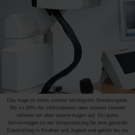
Ihre Augenärzte in Aachen
Herzlich Willkommen bei den Augenärzten Dr. Hunold
– Dr. Stein und Kollegen.
An 4 Standorten in Aachen, Stolberg und Herzogenrath
bieten wir Ihnen ein breites Spektrum an modernster
augenärztlicher Diagnostik und Therapie. In unserem
ambulanten Augen-OP-Zentrum Bodenhof in der Eupener
Straße führen wir mikrochirurgische intraokulare
Operationen sowie lidchirurgische Eingriffe auf höchstem
Niveau durch.
Das Auge ist eines unserer wichtigsten Sinnesorgane.
Bis zu 80% der Informationen über unserer Umwelt
nehmen wir über unsere Augen auf. Ein gutes
Sehvermögen ist die Voraussetzung für eine gesunde
Entwicklung in Kindheit und Jugend und gehört bis ins